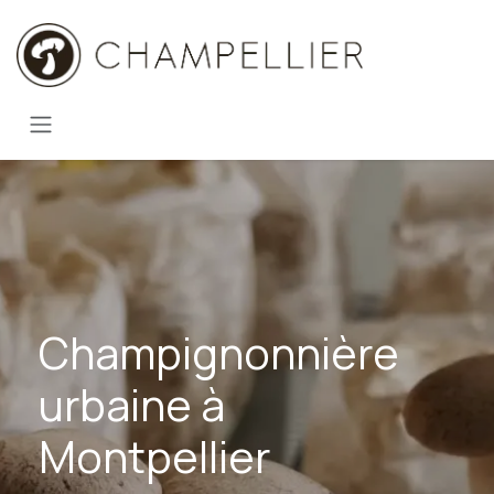
Se rendre au contenu
Champignonnière
urbaine à
Montpellier