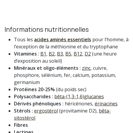
Informations nutritionnelles
Tous les
acides aminés essentiels
pour l’homme, à
l’exception de la méthionine et du tryptophane
Vitamines :
B1
,
B2
,
B3
,
B5
,
B12
,
D2
(une heure
d’exposition au soleil)
Minéraux et oligo-éléments
:
zinc
, cuivre,
phosphore, sélénium, fer, calcium, potassium,
germanium
Protéines 20-25%
(du poids sec)
Polysaccharides :
bêta-(1,3-1,6)glucanes
Dérivés phénoliques :
héricénones,
érinacines
Stérols :
ergostérol
(provitamine D2),
bêta-
sitostérol
Fibres
Lectines